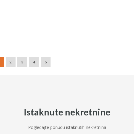
2
3
4
5
Istaknute nekretnine
Pogledajte ponudu istaknutih nekretnina