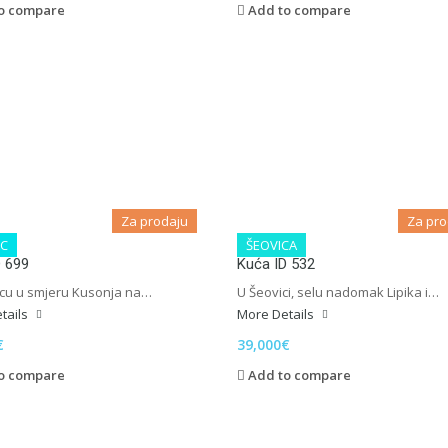
o compare
Add to compare
Za prodaju
Za pro
C
ŠEOVICA
D 699
Kuća ID 532
cu u smjeru Kusonja na…
U Šeovici, selu nadomak Lipika i…
tails
More Details
€
39,000€
o compare
Add to compare