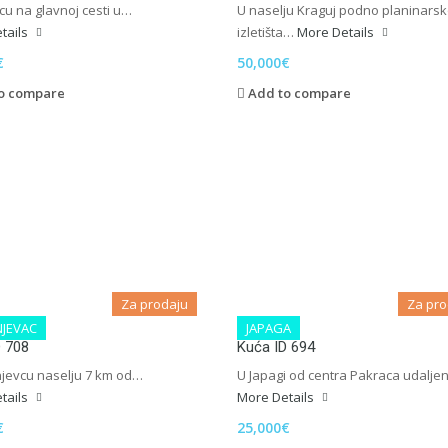
cu na glavnoj cesti u…
U naselju Kraguj podno planinars
tails
izletišta…
More Details
€
50,000€
o compare
Add to compare
Za prodaju
Za pro
JEVAC
JAPAGA
D 708
Kuća ID 694
jevcu naselju 7 km od…
U Japagi od centra Pakraca udalj
tails
More Details
€
25,000€