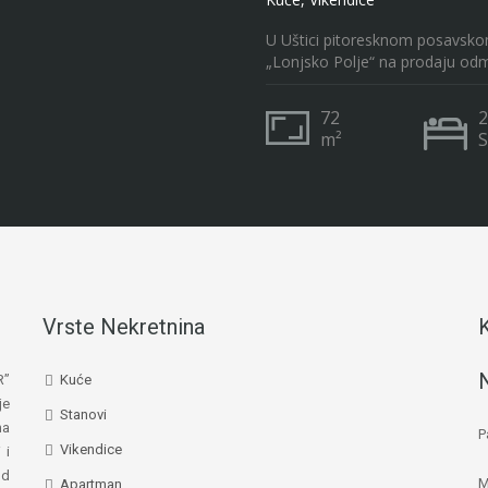
U Uštici pitoresknom posavsko
„Lonjsko Polje“ na prodaju o
72
2
m²
S
Vrste Nekretnina
R”
Kuće
je
Stanovi
na
P
Vikendice
 i
od
M
Apartman