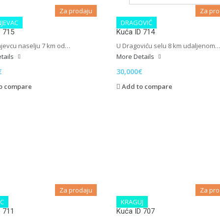
Za prodaju
Za pro
JEVAC
DRAGOVIĆ
D 715
Kuća ID 714
jevcu naselju 7 km od…
U Dragoviću selu 8 km udaljenom
tails
More Details
€
30,000€
o compare
Add to compare
Za prodaju
Za pro
C
KRAGUJ
D 711
Kuća ID 707