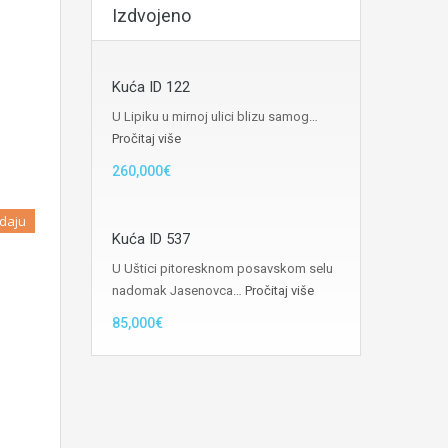
Izdvojeno
Kuća ID 122
U Lipiku u mirnoj ulici blizu samog…
Pročitaj više
260,000€
daju
Kuća ID 537
U Uštici pitoresknom posavskom selu
nadomak Jasenovca…
Pročitaj više
85,000€