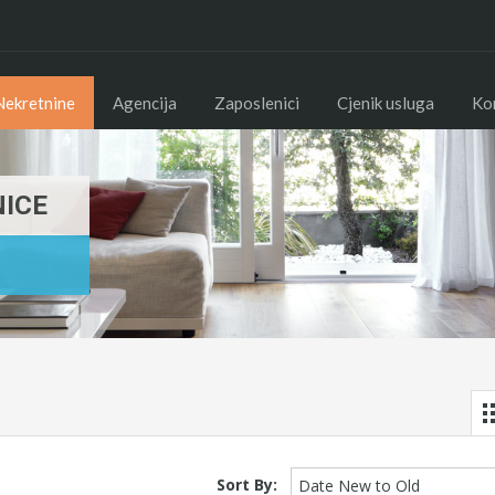
Nekretnine
Agencija
Zaposlenici
Cjenik usluga
Ko
NICE
Sort By:
Date New to Old