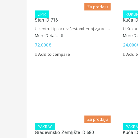
Za prodaju
LIPIK
KUKUN
Stan ID 716
Kuća I
U centru Lipika u višestambenoj zgradi…
U Kukun
More Details
More De
72,000€
24,000
Add to compare
Add t
Za prodaju
PAKRAC
PAKRA
Građevinsko Zemljište ID 680
Kuća I