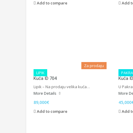
Add to compare
Add t
Za prodaju
LIPIK
PAKRA
Kuća ID 704
Kuća I
Lipik – Na prodaju velika kuća…
U Pakra
More Details
More De
89,000€
45,000
Add to compare
Add t