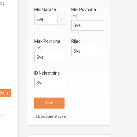
kog
Min Garaže
Min Površina
(m²)
Sve
Max Površina
Riječ
(m²)
ID Nekretnine
daju
ena…
Dodatne stavke