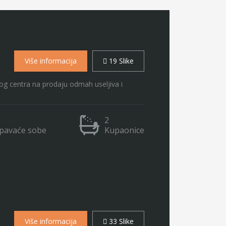
Više informacija
19 Slike
amog centra na prodaju odmah useljiva i
2
pavaće sobe
Kupaonice
Više informacija
33 Slike