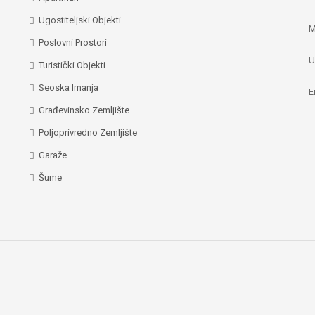
Ugostiteljski Objekti
M
Poslovni Prostori
U
Turistički Objekti
Seoska Imanja
E
Građevinsko Zemljište
Poljoprivredno Zemljište
Garaže
Šume