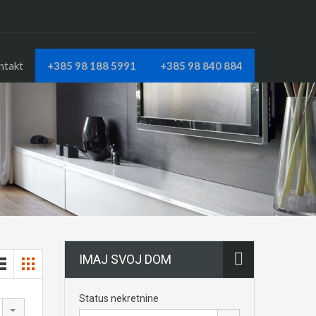
ntakt
+385 98 188 5991
+385 98 840 884
IMAJ SVOJ DOM
Status nekretnine