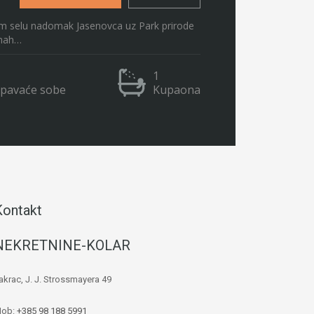
m selu nadomak Jasenovca uz Park prirode
dmah…
1
pavaće sobe
Kupaona
Kontakt
NEKRETNINE-KOLAR
akrac, J. J. Strossmayera 49
ob:
+385 98 188 5991