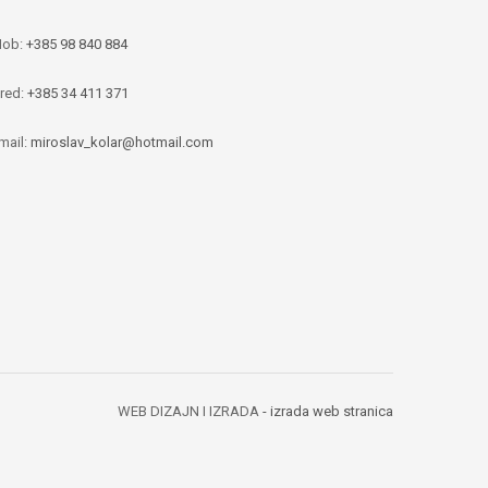
ob:
+385 98 840 884
red:
+385 34 411 371
mail:
miroslav_kolar@hotmail.com
WEB DIZAJN I IZRADA
- izrada web stranica