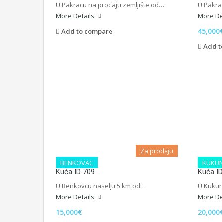
U Pakracu na prodaju zemljište od…
U Pakra
More Details
More De
45,000
Add to compare
Add t
Za prodaju
BENKOVAC
KUKUN
Kuća ID 709
Kuća I
U Benkovcu naselju 5 km od…
U Kukun
More Details
More De
15,000€
20,000