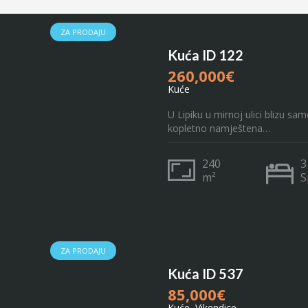
ZA PRODAJU
Kuća ID 122
260,000€
Kuće
U Lipiku u mirnoj ulici blizu s
kopletno namještena…
240
3
m²
S
ZA PRODAJU
Kuća ID 537
85,000€
Kuće, Vikendice